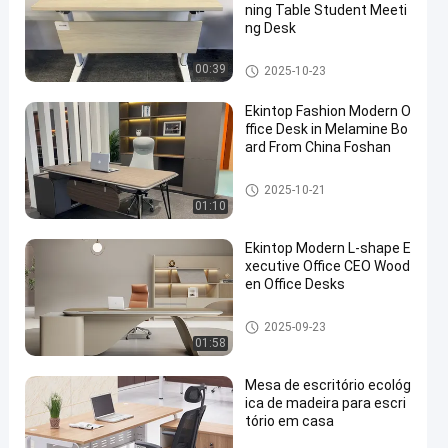
ning Table Student Meeti
ng Desk
mesa de escritório comercial
00:39
2025-10-23
Ekintop Fashion Modern O
ffice Desk in Melamine Bo
ard From China Foshan
mesa de escritório comercial
2025-10-21
01:10
Ekintop Modern L-shape E
xecutive Office CEO Wood
en Office Desks
mesa de escritório comercial
2025-09-23
01:58
Mesa de escritório ecológ
ica de madeira para escri
tório em casa