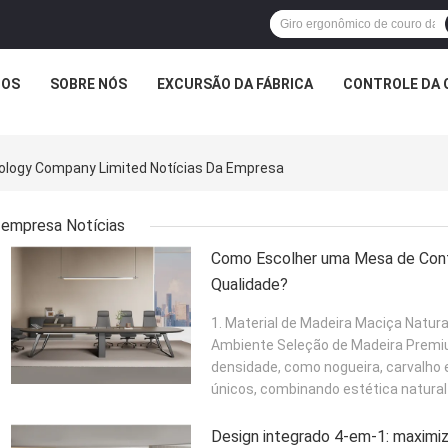
TOS
SOBRE NÓS
EXCURSÃO DA FÁBRICA
CONTROLE DA 
ology Company Limited Notícias Da Empresa
empresa Notícias
Como Escolher uma Mesa de Conf
Qualidade?
1. Material de Madeira Maciça Natur
Ambiente Seleção de Madeira Premiu
densidade, como nogueira, carvalho 
únicos, combinando estética natural 
Design integrado 4-em-1: maximiz