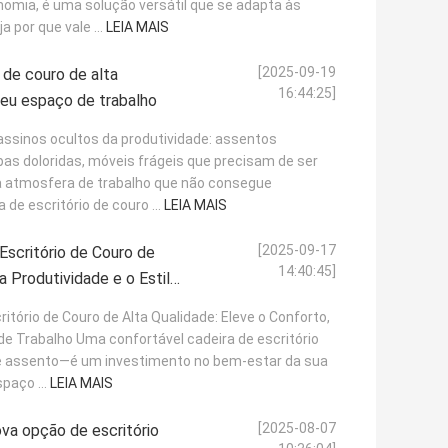
onomia, é uma solução versátil que se adapta às
 por que vale ...
LEIA MAIS
[2025-09-19
 de couro de alta
16:44:25]
seu espaço de trabalho
ssinos ocultos da produtividade: assentos
as doloridas, móveis frágeis que precisam de ser
 atmosfera de trabalho que não consegue
de escritório de couro ...
LEIA MAIS
[2025-09-17
Escritório de Couro de
14:40:45]
a Produtividade e o Estilo
itório de Couro de Alta Qualidade: Eleve o Conforto,
 de Trabalho Uma confortável cadeira de escritório
e assento—é um investimento no bem-estar da sua
paço ...
LEIA MAIS
[2025-08-07
ova opção de escritório