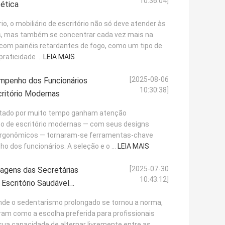
10:36:04]
tética
, o mobiliário de escritório não só deve atender às
s, mas também se concentrar cada vez mais na
com painéis retardantes de fogo, como um tipo de
raticidade ...
LEIA MAIS
[2025-08-06
mpenho dos Funcionários
10:30:38]
ritório Modernas
entado por muito tempo ganham atenção
ho de escritório modernas — com seus designs
 ergonômicos — tornaram-se ferramentas-chave
 dos funcionários. A seleção e o ...
LEIA MAIS
[2025-07-30
agens das Secretárias
10:43:12]
 Escritório Saudável
uras Sentadas
nde o sedentarismo prolongado se tornou a norma,
ram como a escolha preferida para profissionais
ua capacidade de alternar livremente entre as