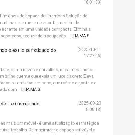
18:01:08]
Eficiência do Espaço de Escritório​ Solução de
ombina uma mesa de escrita, armário de
e estante em uma unidade compacta. Elimina a
 separados, reduzindo a ocupação ...
LEIA MAIS
[2025-10-11
ndo o estilo sofisticado do
17:27:05]
lidade, como nozes e carvalhos, cada mesa possui
m brilho quente que exala um luxo discreto.Eleva
órios ou estudos em casa, que reflete o gosto e o
bado com ...
LEIA MAIS
[2025-09-23
 de L é uma grande
18:00:18]
as mais um móvel - é uma atualização estratégica
ipe trabalha. De maximizar o espaço utilizável a