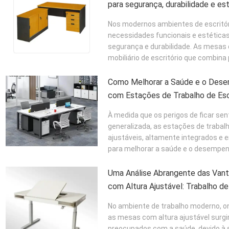
para segurança, durabilidade e es
Nos modernos ambientes de escritório
necessidades funcionais e estética
segurança e durabilidade. As mesas 
mobiliário de escritório que combina p
Como Melhorar a Saúde e o Dese
com Estações de Trabalho de Esc
À medida que os perigos de ficar s
generalizada, as estações de trabal
ajustáveis, altamente integrados e
para melhorar a saúde e o desempenho
Uma Análise Abrangente das Vant
com Altura Ajustável: Trabalho de
Começa com a Mudança das Post
No ambiente de trabalho moderno, o
as mesas com altura ajustável surgi
preocupados com a saúde, devido à s