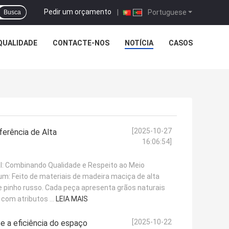
Pedir um orçamento
|
Portuguese
Busca
QUALIDADE
CONTACTE-NOS
NOTÍCIA
CASOS
[2025-10-27
erência de Alta
16:06:54]
al: Combinando Qualidade e Respeito ao Meio
m: Feito de materiais de madeira maciça de alta
e pinho russo. Cada peça apresenta grãos naturais
com atributos ...
LEIA MAIS
[2025-10-22
e a eficiência do espaço