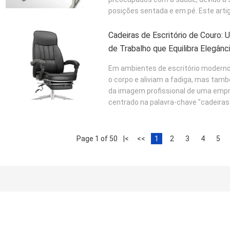
posições sentada e em pé. Este artigo
Cadeiras de Escritório de Couro: 
de Trabalho que Equilibra Elegânc
Em ambientes de escritório moderno
o corpo e aliviam a fadiga, mas tam
da imagem profissional de uma empre
centrado na palavra-chave "cadeiras d
Page 1 of 50
|<
<<
1
2
3
4
5