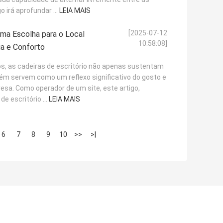
 irá aprofundar ...
LEIA MAIS
[2025-07-12
Uma Escolha para o Local
10:58:08]
ia e Conforto
s, as cadeiras de escritório não apenas sustentam
bém servem como um reflexo significativo do gosto e
sa. Como operador de um site, este artigo,
e escritório ...
LEIA MAIS
6
7
8
9
10
>>
>|