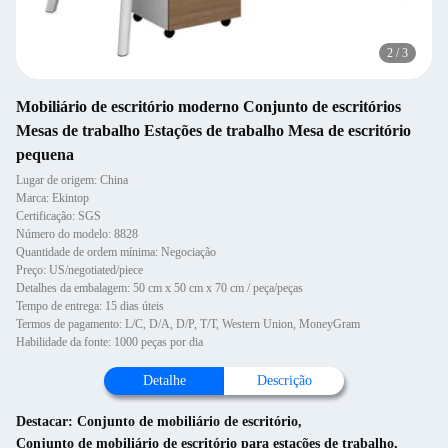
2
/
3
Mobiliário de escritório moderno Conjunto de escritórios
Mesas de trabalho Estações de trabalho Mesa de escritório
pequena
Lugar de origem: China
Marca: Ekintop
Certificação: SGS
Número do modelo: 8828
Quantidade de ordem mínima: Negociação
Preço: US/negotiated/piece
Detalhes da embalagem: 50 cm x 50 cm x 70 cm / peça/peças
Tempo de entrega: 15 dias úteis
Termos de pagamento: L/C, D/A, D/P, T/T, Western Union, MoneyGram
Habilidade da fonte: 1000 peças por dia
Detalhe
Descrição
Destacar:
Conjunto de mobiliário de escritório
,
Conjunto de mobiliário de escritório para estações de trabalho
,