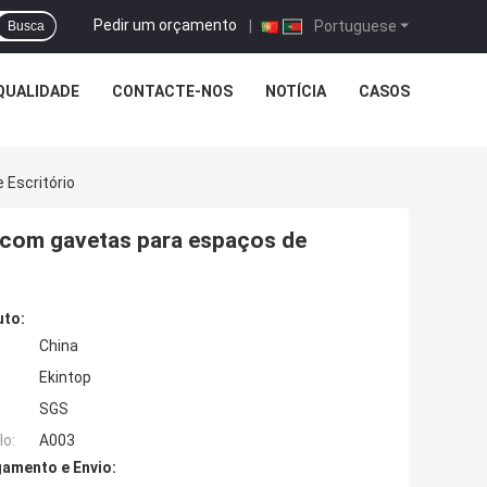
Pedir um orçamento
|
Portuguese
Busca
QUALIDADE
CONTACTE-NOS
NOTÍCIA
CASOS
 Escritório
e com gavetas para espaços de
uto:
China
Ekintop
SGS
o:
A003
amento e Envio: