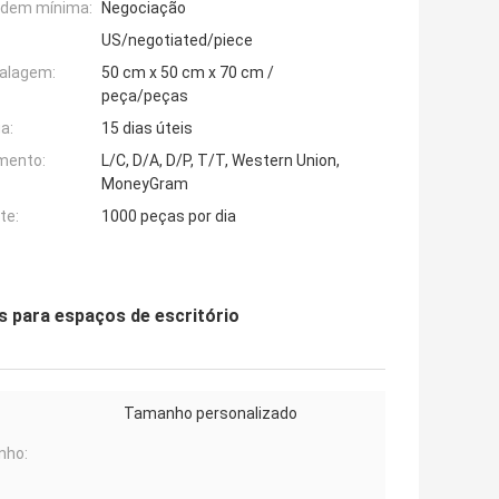
rdem mínima:
Negociação
US/negotiated/piece
alagem:
50 cm x 50 cm x 70 cm /
peça/peças
a:
15 dias úteis
mento:
L/C, D/A, D/P, T/T, Western Union,
MoneyGram
te:
1000 peças por dia
s para espaços de escritório
Tamanho personalizado
nho: