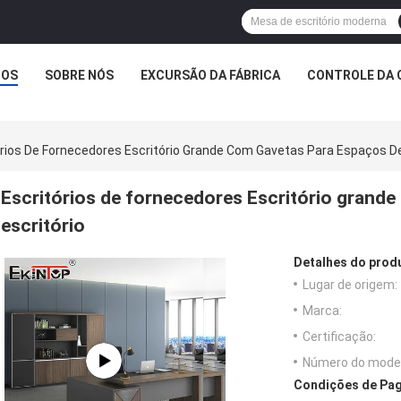
TOS
SOBRE NÓS
EXCURSÃO DA FÁBRICA
CONTROLE DA 
órios De Fornecedores Escritório Grande Com Gavetas Para Espaços De
Escritórios de fornecedores Escritório grand
escritório
Detalhes do prod
Lugar de origem:
Marca:
Certificação:
Número do model
Condições de Pag