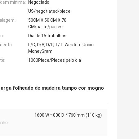
rdem mínima:
Negociado
US/negotiated/piece
alagem:
50CM X 50 CM X 70
CM/parte/partes
a:
Dia de 15 trabalhos
mento:
L/C, D/A, D/P, T/T, Western Union,
MoneyGram
te:
1000Piece/Pieces pelo dia
 carga folheado de madeira tampo cor mogno
1600 W * 800 D * 760 mm (110 kg)
nho: