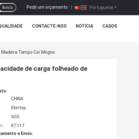
Pedir um orçamento
|
Portuguese
Busca
QUALIDADE
CONTACTE-NOS
NOTÍCIA
CASOS
De Madeira Tampo Cor Mogno
pacidade de carga folheado de
uto:
CHINA
Ekintop
SGS
o:
KT117
amento e Envio: