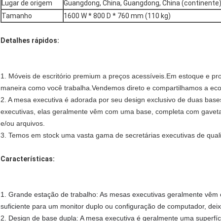
Lugar de origem
Guangdong, China, Guangdong, China (continente
Tamanho
1600 W * 800 D * 760 mm (110 kg)
Detalhes rápidos:
1. Móveis de escritório premium a preços acessíveis.Em estoque e pron
maneira como você trabalha.Vendemos direto e compartilhamos a ec
2. A mesa executiva é adorada por seu design exclusivo de duas base
executivas, elas geralmente vêm com uma base, completa com gave
e/ou arquivos.
3. Temos em stock uma vasta gama de secretárias executivas de quali
Características:
1. Grande estação de trabalho: As mesas executivas geralmente vê
suficiente para um monitor duplo ou configuração de computador, dei
2. Design de base dupla: A mesa executiva é geralmente uma superfíci