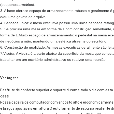
(pequenos armários).
3. A base oferece espaço de armazenamento robusto e geralmente é
e/ou uma gaveta de arquivo.
4. Bancada única: A mesa executiva possui uma única bancada retang
5. Se procura uma mesa em forma de L com construção semelhante
forma de L.
Muito espaço de armazenamento: o pedestal na mesa exec
de negócios à mão, mantendo uma estética atraente do escritório.
6. Construção de qualidade: As mesas executivas geralmente são feita
7.
Viseira: A viseira é a parte abaixo da superfície da mesa que conec
trabalhar em um escritório administrativo ou realizar uma reunião.
Vantagens:
Desfrute de conforto superior e suporte durante todo o dia com esta
casa!
Nossa cadeira de computador com encosto alto é ergonomicamente 
e braços ajustáveis ​​em altura.O estofamento de espuma resiliente d