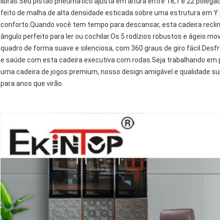
libras.Seu pistão pneumático ajusta em altura entre 18,1 e 22 polega
feito de malha de alta densidade esticada sobre uma estrutura em Y 
conforto.Quando você tem tempo para descansar, esta cadeira reclin
ângulo perfeito para ler ou cochilar.Os 5 rodízios robustos e ágeis 
quadro de forma suave e silenciosa, com 360 graus de giro fácil.Desf
e saúde com esta cadeira executiva com rodas.Seja trabalhando em 
uma cadeira de jogos premium, nosso design amigável e qualidade s
para anos que virão.