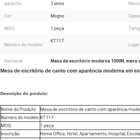
garantia:
3 anos
Marca
Cor:
Mogno
Capac
MOQ:
1 peça
Tamp
KT117
Número do modelo:
Lugar
Destacar:
Mesa de escritório moderna 1000N
,
mesa d
Mesa de escritório de canto com aparência moderna em est
Descrição do produto:
Nome do Produto
Mesa de escritório de canto com aparência moder
Número do modelo:
KT117
MOQ
1 peça
Inscrição:
Home Office, Hotel, Apartamento, Hospital, Escol